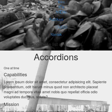
iklim
IFIs
ASEAN
Publikasi
GUCCI
Kontak
A complete list of elements.
Accordions
One at time
Capabilities
Lorem ipsum dolor sit amet, consectetur adipisicing elit. Sapiente
praesentium, odit harum minus quod non architecto placeat
magni ad tempora vitae amet nobis quo repellat officia odio
voluptates ducimus, soluta?
Mission
Lorem ipsum dolor sit amet, consectetur adipisicing elit. Sapiente