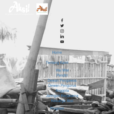
Home
Tentang Kami
Visi Misi
Pendiri
Dewan Pengawas
Dewan Pengurus
Anggota
Jaringan Kerjasama
Keluarga Aksi
Program