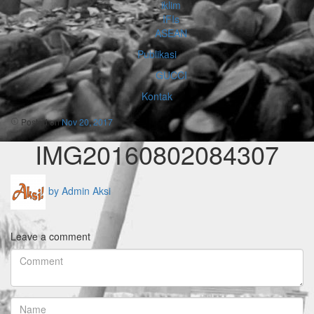
iklim
IFIs
ASEAN
Publikasi
GUCCI
Kontak
Posted on
Nov 20, 2017
IMG20160802084307
by Admin Aksi
Leave a comment