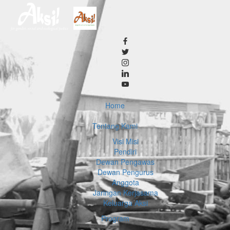
Home
Tentang Kami
Visi Misi
Pendiri
Dewan Pengawas
Dewan Pengurus
Anggota
Jaringan Kerjasama
Keluarga Aksi
Program