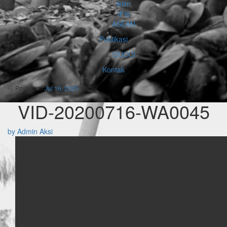
iklim
IFIs
ASEAN
Publikasi
GUCCI
Kontak
Posted on
Jul 16, 2020
VID-20200716-WA0045
by Admin Aksi