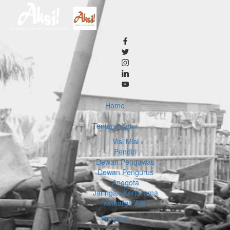
Home
Tentang Kami
Visi Misi
Pendiri
Dewan Pengawas
Dewan Pengurus
Anggota
Jaringan Kerjasama
Keluarga Aksi
Program